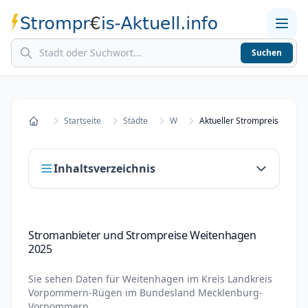
Suchen
Home
Strompreise in Städten
Stromkosten berechnen
Startseite
Städte
W
Startseite
Inhaltsverzeichnis
Stromanbieter und Strompreise Weitenhagen
Stromanbieter und Strompreise Weitenhagen
2025
2025
Stromanbieter wechseln in Weitenhagen
Sie sehen Daten für
Weitenhagen
im Kreis
Landkreis
Strompreisvergleich Weitenhagen 2025
Vorpommern-Rügen
im Bundesland
Mecklenburg-
Vorpommern
.