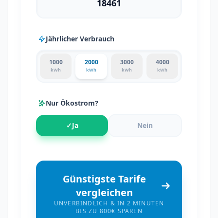
Jährlicher Verbrauch
1000
2000
3000
4000
kWh
kWh
kWh
kWh
Nur Ökostrom?
✓
Ja
Nein
Günstigste Tarife
vergleichen
UNVERBINDLICH & IN 2 MINUTEN
BIS ZU 800€ SPAREN