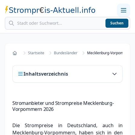
Suchen
Home
Strompreise in Städten
Stromkosten berechnen
Startseite
Bundesländer
Mecklenburg-Vorpommern
Startseite
Inhaltsverzeichnis
Stromanbieter und Strompreise
Stromanbieter und Strompreise Mecklenburg-
Mecklenburg-Vorpommern
Vorpommern 2026
Strompreisvergleich Mecklenburg-
Vorpommern
Die Strompreise in Deutschland, auch in
Mecklenburg-Vorpommern, haben sich in den
Städte in Mecklenburg-Vorpommern