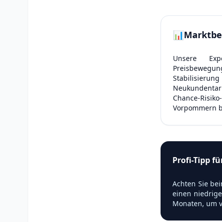
📊
Marktbe
Unsere Expe
Preisbewegun
Stabilisier
Neukundentarif
Chance-Risiko
Vorpommern b
Profi-Tipp fü
Achten Sie bei
einen niedrige
Monaten, um v