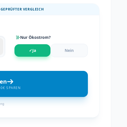
 GEPRÜFTER VERGLEICH
Nur Ökostrom?
✓
Ja
Nein
hen
00€ SPAREN
ung