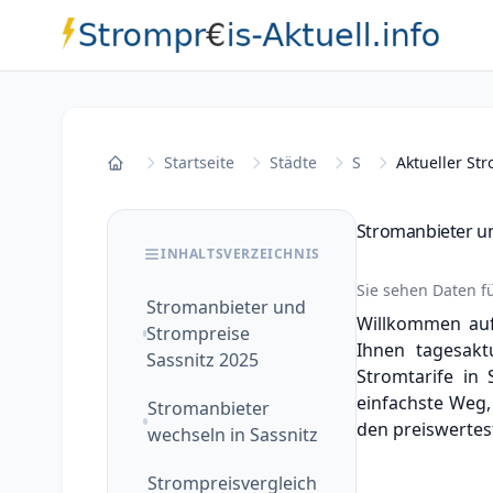
Startseite
Städte
S
Aktueller Str
Startseite
Stromanbieter un
INHALTSVERZEICHNIS
Sie sehen Daten f
Stromanbieter und
Willkommen auf
Strompreise
Ihnen tagesakt
Sassnitz 2025
Stromtarife in
einfachste Weg,
Stromanbieter
den preiswertes
wechseln in Sassnitz
Strompreisvergleich