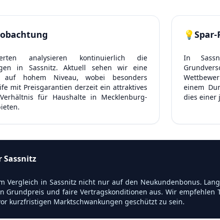
obachtung
💡
Spar-
rten analysieren kontinuierlich die
In Sassn
gen in Sassnitz. Aktuell sehen wir eine
Grundve
ung auf hohem Niveau, wobei besonders
Wettbewerb
e mit Preisgarantien derzeit ein attraktives
einem Dur
-Verhältnis für Haushalte in Mecklenburg-
dies einer
ieten.
r Sassnitz
m Vergleich in Sassnitz nicht nur auf den Neukundenbonus. Langfr
n Grundpreis und faire Vertragskonditionen aus. Wir empfehlen T
or kurzfristigen Marktschwankungen geschützt zu sein.