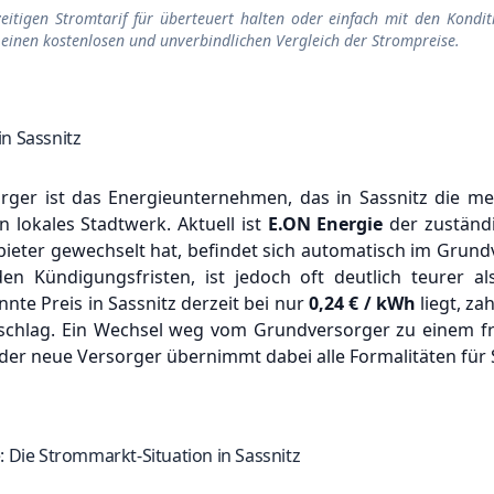
zeitigen Stromtarif für überteuert halten oder einfach mit den Kondit
 einen kostenlosen und unverbindlichen Vergleich der Strompreise.
n Sassnitz
ger ist das Energieunternehmen, das in Sassnitz die meis
ein lokales Stadtwerk.
Aktuell ist
E.ON Energie
der zuständi
ieter gewechselt hat, befindet sich automatisch im Grund
i den Kündigungsfristen, ist jedoch oft deutlich teurer a
nte Preis in Sassnitz derzeit bei nur
0,24 € / kWh
liegt, z
schlag.
Ein Wechsel weg vom Grundversorger zu einem fr
der neue Versorger übernimmt dabei alle Formalitäten für S
: Die Strommarkt-Situation in Sassnitz