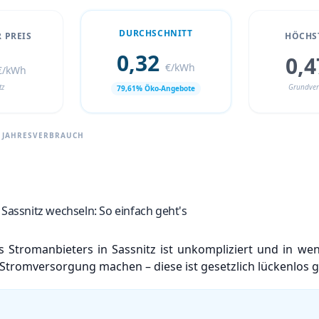
DURCHSCHNITT
 PREIS
HÖCHST
0,32
0,
€/kWh
€/kWh
tz
Grundver
79,61% Öko-Angebote
H JAHRESVERBRAUCH
Sassnitz wechseln: So einfach geht's
 Stromanbieters in Sassnitz ist unkompliziert und in wen
Stromversorgung machen – diese ist gesetzlich lückenlos g