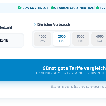
100% KOSTENLOS
|
UNABHÄNGIG & NEUTRAL
|
TÜV
Jährlicher Verbrauch
leitzahl
1000
2000
3000
4000
kWh
kWh
kWh
kWh
Günstigste Tarife vergleic
UNVERBINDLICH & IN 2 MINUTEN BIS ZU 8
Sofort-Ergebnis
Sichere Datenübertrag