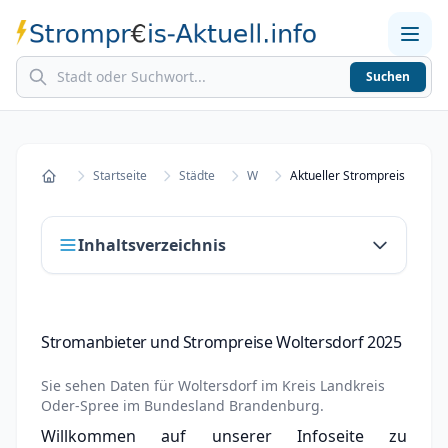
Suchen
Home
Strompreise in Städten
Stromkosten berechnen
Startseite
Städte
W
Aktueller Strompreis in Wolt
Startseite
Inhaltsverzeichnis
Stromanbieter und Strompreise Woltersdorf
Stromanbieter und Strompreise Woltersdorf 2025
2025
Stromanbieter wechseln in Woltersdorf
Sie sehen Daten für
Woltersdorf
im Kreis
Landkreis
Oder-Spree
im Bundesland
Brandenburg
.
Strompreisvergleich Woltersdorf 2025
Willkommen auf unserer Infoseite zu