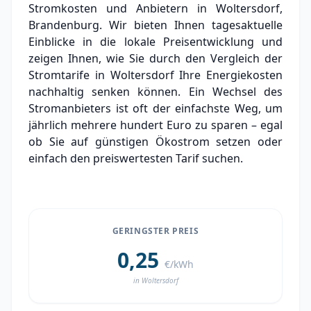
Stromkosten und Anbietern in Woltersdorf,
Grundversorger Woltersdorf
Brandenburg. Wir bieten Ihnen tagesaktuelle
Experten-Analyse: Strommarkt in Woltersdorf
Einblicke in die lokale Preisentwicklung und
zeigen Ihnen, wie Sie durch den Vergleich der
Aktueller Strompreis in Woltersdorf
Stromtarife in Woltersdorf Ihre Energiekosten
nachhaltig senken können. Ein Wechsel des
Stromanbieter in der Nähe von Woltersdorf
Stromanbieters ist oft der einfachste Weg, um
Ortsteile in Woltersdorf
jährlich mehrere hundert Euro zu sparen – egal
ob Sie auf günstigen Ökostrom setzen oder
einfach den preiswertesten Tarif suchen.
GERINGSTER PREIS
0,25
€/kWh
in Woltersdorf