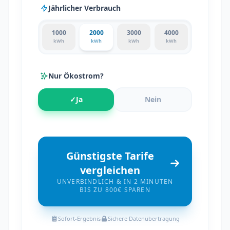
Jährlicher Verbrauch
1000
2000
3000
4000
kWh
kWh
kWh
kWh
Nur Ökostrom?
✓
Ja
Nein
Günstigste Tarife
vergleichen
UNVERBINDLICH & IN 2 MINUTEN
BIS ZU 800€ SPAREN
Sofort-Ergebnis
Sichere Datenübertragung