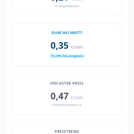
in Wilgartswiesen
DURCHSCHNITT
0,35
€/kWh
78,28% Öko-Angebote
HÖCHSTER PREIS
0,47
€/kWh
Grundversorgung u.a.
PREISTREND