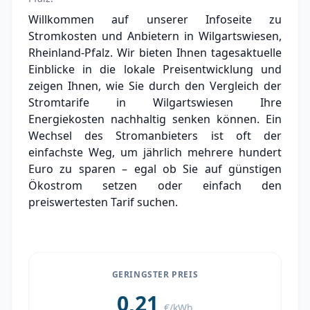
Grundversorger Wilgartswiesen
Willkommen auf unserer Infoseite zu
Stromkosten und Anbietern in Wilgartswiesen,
Experten-Analyse: Strommarkt in
Wilgartswiesen
Rheinland-Pfalz. Wir bieten Ihnen tagesaktuelle
Einblicke in die lokale Preisentwicklung und
Aktueller Strompreis in Wilgartswiesen
zeigen Ihnen, wie Sie durch den Vergleich der
Stromtarife in Wilgartswiesen Ihre
Stromanbieter in der Nähe von
Energiekosten nachhaltig senken können. Ein
Wilgartswiesen
Wechsel des Stromanbieters ist oft der
einfachste Weg, um jährlich mehrere hundert
Euro zu sparen – egal ob Sie auf günstigen
Ökostrom setzen oder einfach den
preiswertesten Tarif suchen.
GERINGSTER PREIS
0,21
€/kWh