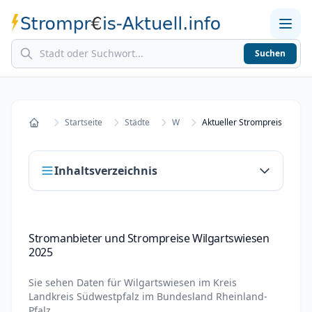
Suchen
Home
Strompreise in Städten
Stromkosten berechnen
Startseite
Städte
W
Startseite
Inhaltsverzeichnis
Stromanbieter und Strompreise
Stromanbieter und Strompreise Wilgartswiesen
Wilgartswiesen 2025
2025
Stromanbieter wechseln in Wilgartswiesen
Sie sehen Daten für
Wilgartswiesen
im Kreis
Strompreisvergleich Wilgartswiesen 2025
Landkreis Südwestpfalz
im Bundesland
Rheinland-
Pfalz
.