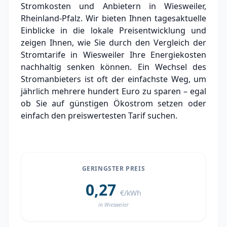
Stromkosten und Anbietern in Wiesweiler,
Grundversorger Wiesweiler
Rheinland-Pfalz. Wir bieten Ihnen tagesaktuelle
Experten-Analyse: Strommarkt in Wiesweiler
Einblicke in die lokale Preisentwicklung und
zeigen Ihnen, wie Sie durch den Vergleich der
Aktueller Strompreis in Wiesweiler
Stromtarife in Wiesweiler Ihre Energiekosten
nachhaltig senken können. Ein Wechsel des
Stromanbieter in der Nähe von Wiesweiler
Stromanbieters ist oft der einfachste Weg, um
jährlich mehrere hundert Euro zu sparen – egal
ob Sie auf günstigen Ökostrom setzen oder
einfach den preiswertesten Tarif suchen.
GERINGSTER PREIS
0,27
€/kWh
in Wiesweiler