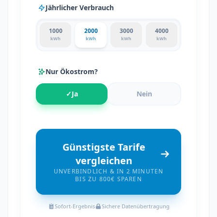
Jährlicher Verbrauch
1000
2000
3000
4000
kWh
kWh
kWh
kWh
Nur Ökostrom?
✓
Ja
Nein
Günstigste Tarife
vergleichen
UNVERBINDLICH & IN 2 MINUTEN
BIS ZU 800€ SPAREN
Sofort-Ergebnis
Sichere Datenübertragung