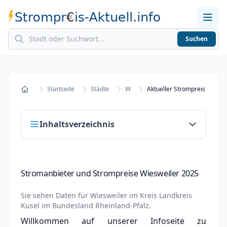
Suchen
Home
Strompreise in Städten
Stromkosten berechnen
Startseite
Städte
W
Aktueller Strompreis in Wie
Startseite
Inhaltsverzeichnis
Stromanbieter und Strompreise Wiesweiler
Stromanbieter und Strompreise Wiesweiler 2025
2025
Stromanbieter wechseln in Wiesweiler
Sie sehen Daten für
Wiesweiler
im Kreis
Landkreis
Kusel
im Bundesland
Rheinland-Pfalz
.
Strompreisvergleich Wiesweiler 2025
Willkommen auf unserer Infoseite zu