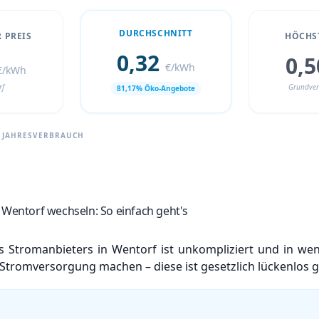
DURCHSCHNITT
 PREIS
HÖCHST
0,32
0,
€/kWh
€/kWh
rf
Grundver
81,17% Öko-Angebote
H JAHRESVERBRAUCH
 Wentorf wechseln: So einfach geht's
 Stromanbieters in Wentorf ist unkompliziert und in wen
Stromversorgung machen – diese ist gesetzlich lückenlos g