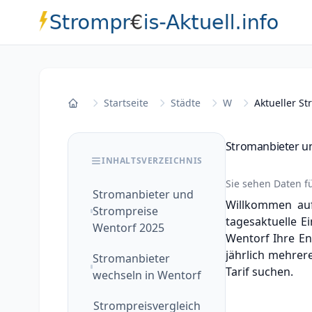
Startseite
Städte
W
Aktueller St
Startseite
Stromanbieter u
INHALTSVERZEICHNIS
Sie sehen Daten f
Stromanbieter und
Willkommen auf
Strompreise
tagesaktuelle Ei
Wentorf 2025
Wentorf Ihre En
jährlich mehrer
Stromanbieter
Tarif suchen.
wechseln in Wentorf
Strompreisvergleich