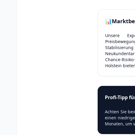
📊
Marktbe
Unsere Expe
Preisbewegun
Stabilisier
Neukundentarif
Chance-Risik
Holstein biete
Profi-Tipp f
Achten Sie bei
einen niedrige
Monaten, um v