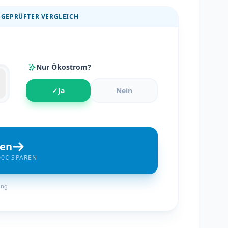
 GEPRÜFTER VERGLEICH
Nur Ökostrom?
✓
Ja
Nein
hen
00€ SPAREN
ung