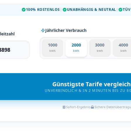
100% KOSTENLOS
|
UNABHÄNGIG & NEUTRAL
|
TÜV
Jährlicher Verbrauch
leitzahl
1000
2000
3000
4000
kWh
kWh
kWh
kWh
Günstigste Tarife vergleic
UNVERBINDLICH & IN 2 MINUTEN BIS ZU 8
Sofort-Ergebnis
Sichere Datenübertrag