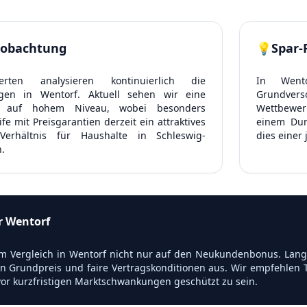
obachtung
💡
Spar-
rten analysieren kontinuierlich die
In Went
gen in Wentorf. Aktuell sehen wir eine
Grundve
ung auf hohem Niveau, wobei besonders
Wettbewerb
e mit Preisgarantien derzeit ein attraktives
einem Dur
o-Verhältnis für Haushalte in Schleswig-
dies einer
n.
ür Wentorf
m Vergleich in Wentorf nicht nur auf den Neukundenbonus. Langfr
n Grundpreis und faire Vertragskonditionen aus. Wir empfehlen T
or kurzfristigen Marktschwankungen geschützt zu sein.