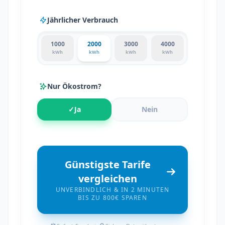
Jährlicher Verbrauch
1000
2000
3000
4000
kWh
kWh
kWh
kWh
Nur Ökostrom?
✓
Ja
Nein
Günstigste Tarife
vergleichen
UNVERBINDLICH & IN 2 MINUTEN
BIS ZU 800€ SPAREN