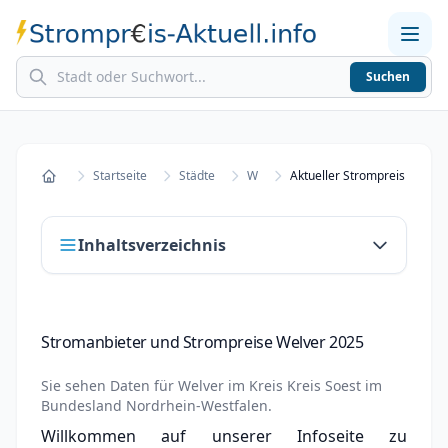
Suchen
Home
Strompreise in Städten
Stromkosten berechnen
Startseite
Städte
W
Aktueller Strompreis in Wel
Startseite
Inhaltsverzeichnis
Stromanbieter und Strompreise Welver 2025
Stromanbieter und Strompreise Welver 2025
Stromanbieter wechseln in Welver
Sie sehen Daten für
Welver
im Kreis
Kreis Soest
im
Strompreisvergleich Welver 2025
Bundesland
Nordrhein-Westfalen
.
Willkommen auf unserer Infoseite zu
Grundversorger Welver