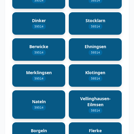
59514
59514
Dinker
Stocklarn
59514
59514
Berwicke
Ehningsen
59514
59514
Merklingsen
Klotingen
59514
59514
Vellinghausen-
Nateln
Eilmsen
59514
59514
Borgeln
Flerke