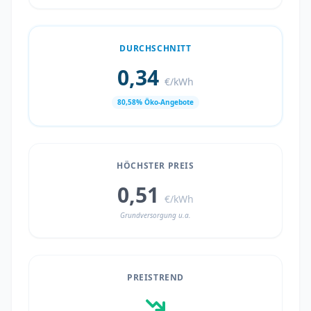
DURCHSCHNITT
0,34
€/kWh
80,58% Öko-Angebote
HÖCHSTER PREIS
0,51
€/kWh
Grundversorgung u.a.
PREISTREND