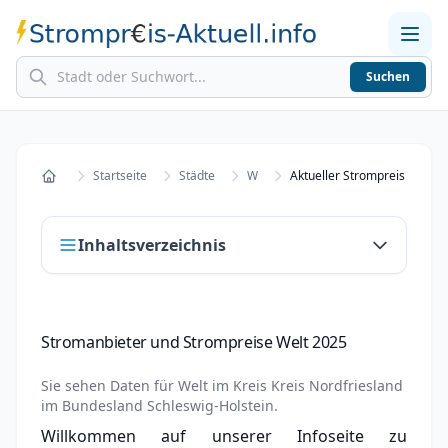
Suchen
Home
Strompreise in Städten
Stromkosten berechnen
Startseite
Städte
W
Aktueller Strompreis in Welt
Startseite
Inhaltsverzeichnis
Stromanbieter und Strompreise Welt 2025
Stromanbieter und Strompreise Welt 2025
Stromanbieter wechseln in Welt
Sie sehen Daten für
Welt
im Kreis
Kreis Nordfriesland
Strompreisvergleich Welt 2025
im Bundesland
Schleswig-Holstein
.
Willkommen auf unserer Infoseite zu
Grundversorger Welt