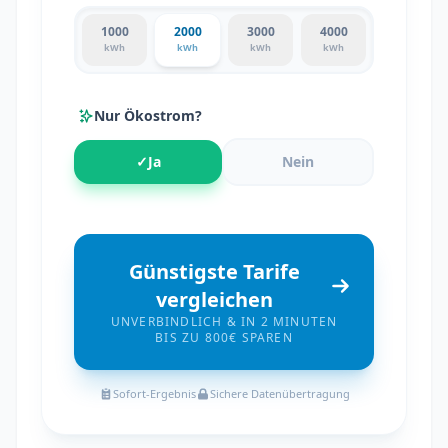
1000
2000
3000
4000
kWh
kWh
kWh
kWh
Nur Ökostrom?
✓
Ja
Nein
Günstigste Tarife
vergleichen
UNVERBINDLICH & IN 2 MINUTEN
BIS ZU 800€ SPAREN
Sofort-Ergebnis
Sichere Datenübertragung