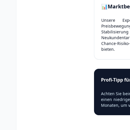
📊
Marktbe
Unsere Expe
Preisbewegun
Stabilisier
Neukundentarif
Chance-Risik
bieten.
Profi-Tipp f
Achten Sie bei
einen niedrige
Monaten, um v