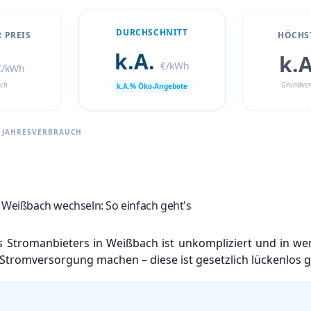
DURCHSCHNITT
 PREIS
HÖCHST
k.A.
k.
€/kWh
€/kWh
ach
Grundver
k.A.% Öko-Angebote
H JAHRESVERBRAUCH
 Weißbach wechseln: So einfach geht's
 Stromanbieters in Weißbach ist unkompliziert und in wen
Stromversorgung machen – diese ist gesetzlich lückenlos g