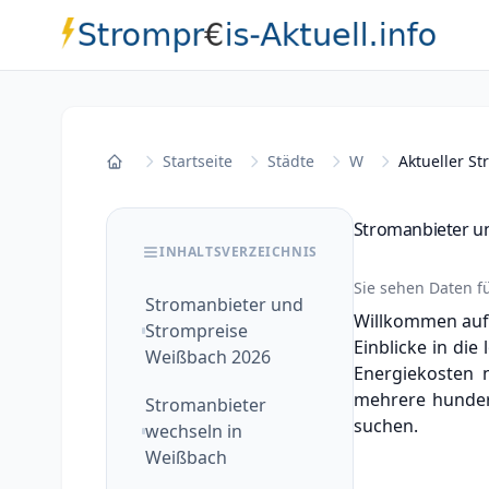
Startseite
Städte
W
Aktueller S
Startseite
Stromanbieter u
INHALTSVERZEICHNIS
Sie sehen Daten f
Stromanbieter und
Willkommen auf 
Strompreise
Einblicke in die
Weißbach 2026
Energiekosten 
mehrere hundert
Stromanbieter
suchen.
wechseln in
Weißbach