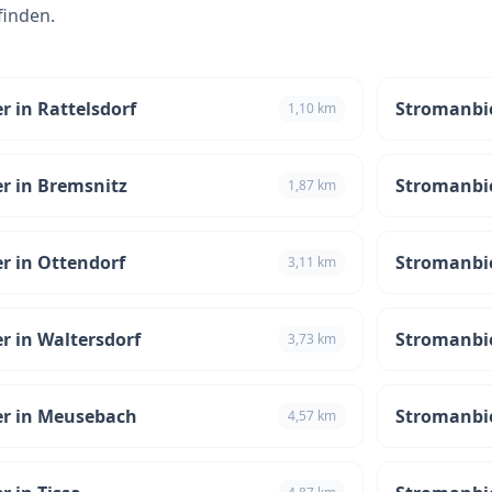
finden.
r in Rattelsdorf
Stromanbie
1,10 km
r in Bremsnitz
Stromanbie
1,87 km
r in Ottendorf
Stromanbie
3,11 km
r in Waltersdorf
Stromanbie
3,73 km
r in Meusebach
Stromanbi
4,57 km