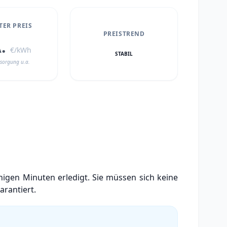
ER PREIS
PREISTREND
A.
€/kWh
STABIL
sorgung u.a.
igen Minuten erledigt. Sie müssen sich keine
arantiert.