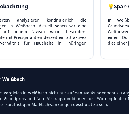
obachtung
💡
Spar-
rten analysieren kontinuierlich die
In Weißb
gen in Weißbach. Aktuell sehen wir eine
Grundve
ung auf hohem Niveau, wobei besonders
Wettbewerb
e mit Preisgarantien derzeit ein attraktives
einem Dur
o-Verhältnis für Haushalte in Thüringen
dies einer
ür Weißbach
m Vergleich in Weißbach nicht nur auf den Neukundenbonus. Langfr
n Grundpreis und faire Vertragskonditionen aus. Wir empfehlen T
or kurzfristigen Marktschwankungen geschützt zu sein.