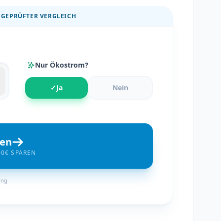
 GEPRÜFTER VERGLEICH
Nur Ökostrom?
✓
Ja
Nein
hen
00€ SPAREN
ung