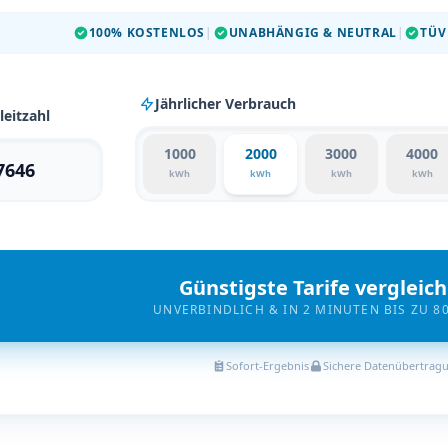
100% KOSTENLOS
|
UNABHÄNGIG & NEUTRAL
|
TÜV
Jährlicher Verbrauch
leitzahl
1000
2000
3000
4000
kWh
kWh
kWh
kWh
Günstigste Tarife vergleic
UNVERBINDLICH & IN 2 MINUTEN BIS ZU 8
Sofort-Ergebnis
Sichere Datenübertrag