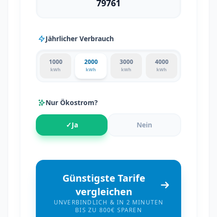
Jährlicher Verbrauch
1000
2000
3000
4000
kWh
kWh
kWh
kWh
Nur Ökostrom?
✓
Ja
Nein
Günstigste Tarife
vergleichen
UNVERBINDLICH & IN 2 MINUTEN
BIS ZU 800€ SPAREN