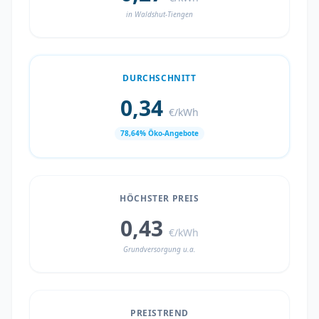
in Waldshut-Tiengen
DURCHSCHNITT
0,34
€/kWh
78,64% Öko-Angebote
HÖCHSTER PREIS
0,43
€/kWh
Grundversorgung u.a.
PREISTREND