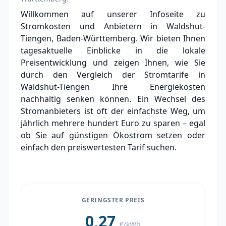
Grundversorger Waldshut-Tiengen
Willkommen auf unserer Infoseite zu
Stromkosten und Anbietern in Waldshut-
Experten-Analyse: Strommarkt in Waldshut-
Tiengen
Tiengen, Baden-Württemberg. Wir bieten Ihnen
tagesaktuelle Einblicke in die lokale
Aktueller Strompreis in Waldshut-Tiengen
Preisentwicklung und zeigen Ihnen, wie Sie
durch den Vergleich der Stromtarife in
Stromanbieter in der Nähe von Waldshut-
Waldshut-Tiengen Ihre Energiekosten
Tiengen
nachhaltig senken können. Ein Wechsel des
Ortsteile in Waldshut-Tiengen
Stromanbieters ist oft der einfachste Weg, um
jährlich mehrere hundert Euro zu sparen – egal
ob Sie auf günstigen Ökostrom setzen oder
einfach den preiswertesten Tarif suchen.
GERINGSTER PREIS
0,27
€/kWh