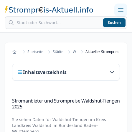
Suchen
Home
Strompreise in Städten
Stromkosten berechnen
Startseite
Städte
W
Startseite
Inhaltsverzeichnis
Stromanbieter und Strompreise Waldshut-
Stromanbieter und Strompreise Waldshut-Tiengen
Tiengen 2025
2025
Stromanbieter wechseln in Waldshut-Tiengen
Sie sehen Daten für
Waldshut-Tiengen
im Kreis
Strompreisvergleich Waldshut-Tiengen 2025
Landkreis Waldshut
im Bundesland
Baden-
Württemberg
.