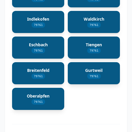
Indlekofen
Waldkirch
79761
79761
Eschbach
Tiengen
79761
79761
Breitenfeld
Gurtweil
79761
79761
Oberalpfen
79761