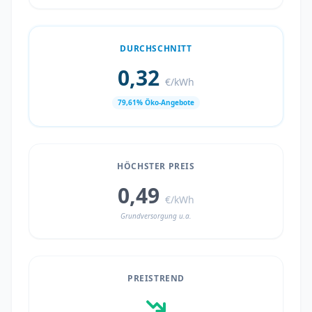
DURCHSCHNITT
0,32
€/kWh
79,61% Öko-Angebote
HÖCHSTER PREIS
0,49
€/kWh
Grundversorgung u.a.
PREISTREND