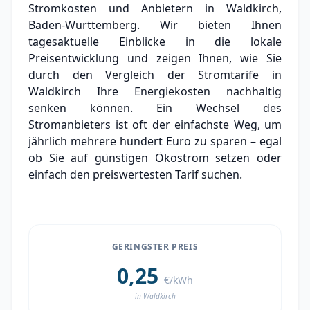
Stromkosten und Anbietern in Waldkirch,
Grundversorger Waldkirch
Baden-Württemberg. Wir bieten Ihnen
Experten-Analyse: Strommarkt in Waldkirch
tagesaktuelle Einblicke in die lokale
Preisentwicklung und zeigen Ihnen, wie Sie
Aktueller Strompreis in Waldkirch
durch den Vergleich der Stromtarife in
Waldkirch Ihre Energiekosten nachhaltig
Stromanbieter in der Nähe von Waldkirch
senken können. Ein Wechsel des
Ortsteile in Waldkirch
Stromanbieters ist oft der einfachste Weg, um
jährlich mehrere hundert Euro zu sparen – egal
ob Sie auf günstigen Ökostrom setzen oder
einfach den preiswertesten Tarif suchen.
GERINGSTER PREIS
0,25
€/kWh
in Waldkirch