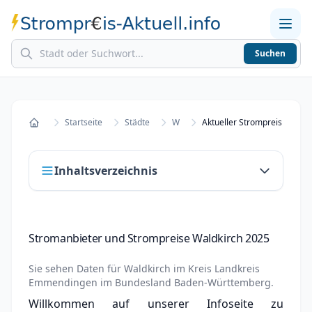
Suchen
Home
Strompreise in Städten
Stromkosten berechnen
Startseite
Städte
W
Aktueller Strompreis in Wald
Startseite
Inhaltsverzeichnis
Stromanbieter und Strompreise Waldkirch
Stromanbieter und Strompreise Waldkirch 2025
2025
Stromanbieter wechseln in Waldkirch
Sie sehen Daten für
Waldkirch
im Kreis
Landkreis
Emmendingen
im Bundesland
Baden-Württemberg
.
Strompreisvergleich Waldkirch 2025
Willkommen auf unserer Infoseite zu