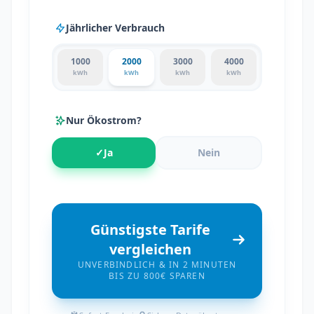
Jährlicher Verbrauch
1000
2000
3000
4000
kWh
kWh
kWh
kWh
Nur Ökostrom?
✓
Ja
Nein
Günstigste Tarife
vergleichen
UNVERBINDLICH & IN 2 MINUTEN
BIS ZU 800€ SPAREN