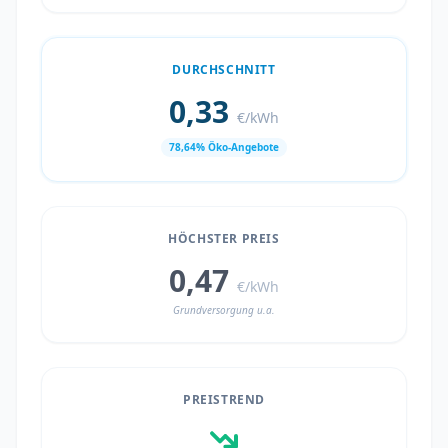
DURCHSCHNITT
0,33
€/kWh
78,64% Öko-Angebote
HÖCHSTER PREIS
0,47
€/kWh
Grundversorgung u.a.
PREISTREND