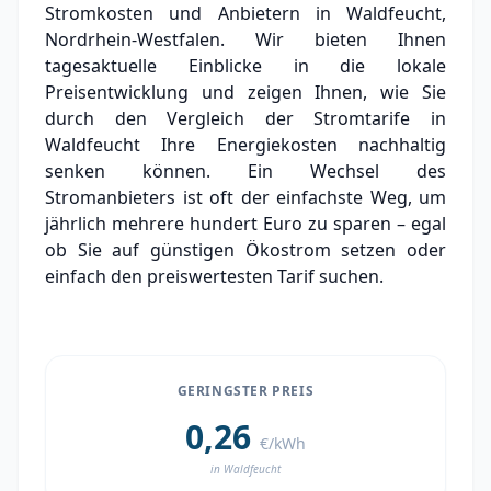
Stromkosten und Anbietern in Waldfeucht,
Grundversorger Waldfeucht
Nordrhein-Westfalen. Wir bieten Ihnen
Experten-Analyse: Strommarkt in Waldfeucht
tagesaktuelle Einblicke in die lokale
Preisentwicklung und zeigen Ihnen, wie Sie
Aktueller Strompreis in Waldfeucht
durch den Vergleich der Stromtarife in
Waldfeucht Ihre Energiekosten nachhaltig
Stromanbieter in der Nähe von Waldfeucht
senken können. Ein Wechsel des
Stromanbieters ist oft der einfachste Weg, um
jährlich mehrere hundert Euro zu sparen – egal
ob Sie auf günstigen Ökostrom setzen oder
einfach den preiswertesten Tarif suchen.
GERINGSTER PREIS
0,26
€/kWh
in Waldfeucht