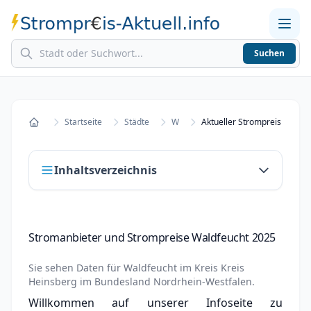
Suchen
Home
Strompreise in Städten
Stromkosten berechnen
Startseite
Städte
W
Aktueller Strompreis in Wal
Startseite
Inhaltsverzeichnis
Stromanbieter und Strompreise Waldfeucht
Stromanbieter und Strompreise Waldfeucht 2025
2025
Stromanbieter wechseln in Waldfeucht
Sie sehen Daten für
Waldfeucht
im Kreis
Kreis
Heinsberg
im Bundesland
Nordrhein-Westfalen
.
Strompreisvergleich Waldfeucht 2025
Willkommen auf unserer Infoseite zu