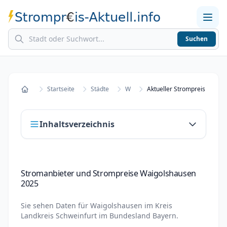
Suchen
Home
Strompreise in Städten
Stromkosten berechnen
Startseite
Städte
W
Startseite
Inhaltsverzeichnis
Stromanbieter und Strompreise
Stromanbieter und Strompreise Waigolshausen
Waigolshausen 2025
2025
Stromanbieter wechseln in Waigolshausen
Sie sehen Daten für
Waigolshausen
im Kreis
Strompreisvergleich Waigolshausen 2025
Landkreis Schweinfurt
im Bundesland
Bayern
.