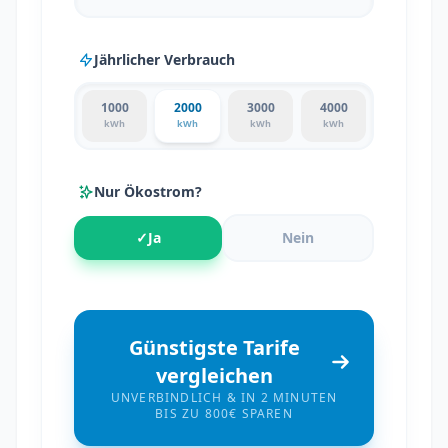
Jährlicher Verbrauch
1000
2000
3000
4000
kWh
kWh
kWh
kWh
Nur Ökostrom?
✓
Ja
Nein
Günstigste Tarife
vergleichen
UNVERBINDLICH & IN 2 MINUTEN
BIS ZU 800€ SPAREN