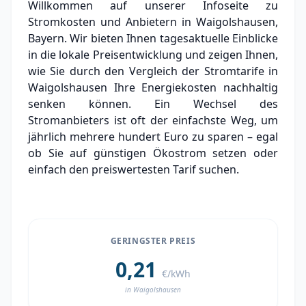
Willkommen auf unserer Infoseite zu
Grundversorger Waigolshausen
Stromkosten und Anbietern in Waigolshausen,
Experten-Analyse: Strommarkt in
Bayern. Wir bieten Ihnen tagesaktuelle Einblicke
Waigolshausen
in die lokale Preisentwicklung und zeigen Ihnen,
wie Sie durch den Vergleich der Stromtarife in
Aktueller Strompreis in Waigolshausen
Waigolshausen Ihre Energiekosten nachhaltig
senken können. Ein Wechsel des
Stromanbieter in der Nähe von
Waigolshausen
Stromanbieters ist oft der einfachste Weg, um
jährlich mehrere hundert Euro zu sparen – egal
Ortsteile in Waigolshausen
ob Sie auf günstigen Ökostrom setzen oder
einfach den preiswertesten Tarif suchen.
GERINGSTER PREIS
0,21
€/kWh
in Waigolshausen