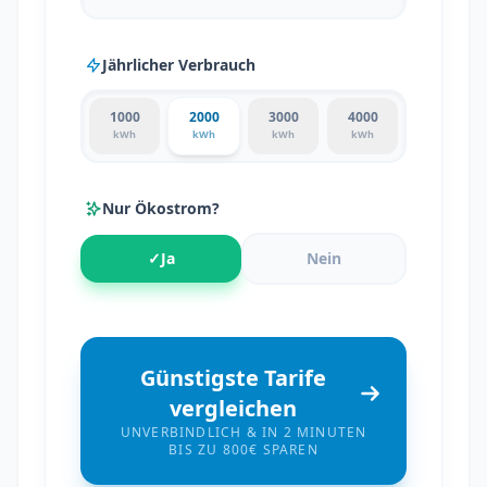
Jährlicher Verbrauch
1000
2000
3000
4000
kWh
kWh
kWh
kWh
Nur Ökostrom?
✓
Ja
Nein
Günstigste Tarife
vergleichen
UNVERBINDLICH & IN 2 MINUTEN
BIS ZU 800€ SPAREN