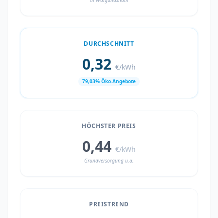
in Waigandshain
DURCHSCHNITT
0,32
€/kWh
79,03% Öko-Angebote
HÖCHSTER PREIS
0,44
€/kWh
Grundversorgung u.a.
PREISTREND