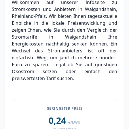
Willkommen auf unserer Infoseite zu
Grundversorger Waigandshain
Stromkosten und Anbietern in Waigandshain,
Experten-Analyse: Strommarkt in
Rheinland-Pfalz. Wir bieten Ihnen tagesaktuelle
Waigandshain
Einblicke in die lokale Preisentwicklung und
zeigen Ihnen, wie Sie durch den Vergleich der
Aktueller Strompreis in Waigandshain
Stromtarife in Waigandshain Ihre
Energiekosten nachhaltig senken können. Ein
Stromanbieter in der Nähe von Waigandshain
Wechsel des Stromanbieters ist oft der
einfachste Weg, um jährlich mehrere hundert
Euro zu sparen – egal ob Sie auf günstigen
Ökostrom setzen oder einfach den
preiswertesten Tarif suchen.
GERINGSTER PREIS
0,24
€/kWh