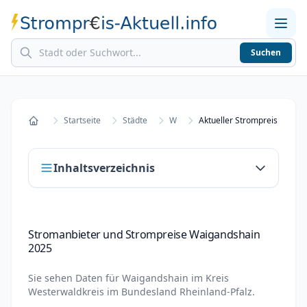
Suchen
Home
Strompreise in Städten
Stromkosten berechnen
Startseite
Städte
W
Startseite
Inhaltsverzeichnis
Stromanbieter und Strompreise
Stromanbieter und Strompreise Waigandshain
Waigandshain 2025
2025
Stromanbieter wechseln in Waigandshain
Sie sehen Daten für
Waigandshain
im Kreis
Strompreisvergleich Waigandshain 2025
Westerwaldkreis
im Bundesland
Rheinland-Pfalz
.