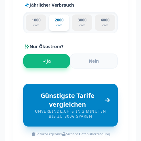
Jährlicher Verbrauch
1000
2000
3000
4000
kWh
kWh
kWh
kWh
Nur Ökostrom?
✓
Ja
Nein
Günstigste Tarife
vergleichen
UNVERBINDLICH & IN 2 MINUTEN
BIS ZU 800€ SPAREN
Sofort-Ergebnis
Sichere Datenübertragung