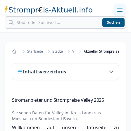
Suchen
Home
Strompreise in Städten
Stromkosten berechnen
Startseite
Städte
V
Aktueller Strompreis in Valle
Startseite
Inhaltsverzeichnis
Stromanbieter und Strompreise Valley 2025
Stromanbieter und Strompreise Valley 2025
Stromanbieter wechseln in Valley
Sie sehen Daten für
Valley
im Kreis
Landkreis
Strompreisvergleich Valley 2025
Miesbach
im Bundesland
Bayern
.
Willkommen auf unserer Infoseite zu
Grundversorger Valley