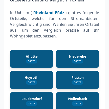
In Üxheim (
Rheinland-Pfalz
) gibt es folgende
Ortsteile, welche für den Stromanbieter-
Vergleich wichtig sind. Wählen Sie Ihren Ortsteil
aus, um den Vergleich präzise auf Ihr
Wohngebiet anzupassen.
Ahütte
Niederehe
54579
54579
Heyroth
Flesten
54579
54579
Leudersdorf
Nollenbach
54579
54579