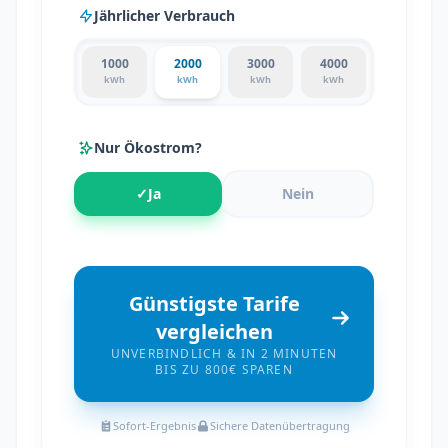
Jährlicher Verbrauch
1000
2000
3000
4000
kWh
kWh
kWh
kWh
Nur Ökostrom?
✓
Ja
Nein
Günstigste Tarife
vergleichen
UNVERBINDLICH & IN 2 MINUTEN
BIS ZU 800€ SPAREN
Sofort-Ergebnis
Sichere Datenübertragung