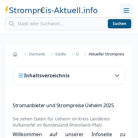
Suchen
Home
Strompreise in Städten
Stromkosten berechnen
Startseite
Städte
Ü
Aktueller Strompreis in Üxh
Startseite
Inhaltsverzeichnis
Stromanbieter und Strompreise Üxheim 2025
Stromanbieter und Strompreise Üxheim 2025
Stromanbieter wechseln in Üxheim
Sie sehen Daten für
Üxheim
im Kreis
Landkreis
Strompreisvergleich Üxheim 2025
Vulkaneifel
im Bundesland
Rheinland-Pfalz
.
Willkommen auf unserer Infoseite zu
Grundversorger Üxheim