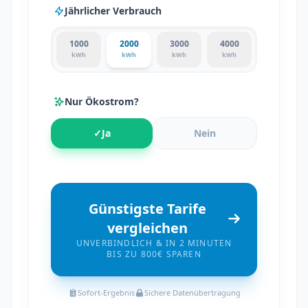
Jährlicher Verbrauch
1000
2000
3000
4000
kWh
kWh
kWh
kWh
Nur Ökostrom?
✓
Ja
Nein
Günstigste Tarife
vergleichen
UNVERBINDLICH & IN 2 MINUTEN
BIS ZU 800€ SPAREN
Sofort-Ergebnis
Sichere Datenübertragung