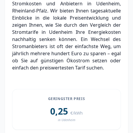
Stromkosten und Anbietern in Udenheim,
Grundversorger Udenheim
Rheinland-Pfalz. Wir bieten Ihnen tagesaktuelle
Experten-Analyse: Strommarkt in Udenheim
Einblicke in die lokale Preisentwicklung und
zeigen Ihnen, wie Sie durch den Vergleich der
Aktueller Strompreis in Udenheim
Stromtarife in Udenheim Ihre Energiekosten
nachhaltig senken können. Ein Wechsel des
Stromanbieter in der Nähe von Udenheim
Stromanbieters ist oft der einfachste Weg, um
jährlich mehrere hundert Euro zu sparen – egal
ob Sie auf günstigen Ökostrom setzen oder
einfach den preiswertesten Tarif suchen.
GERINGSTER PREIS
0,25
€/kWh
in Udenheim