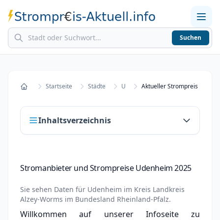
Suchen
Home
Strompreise in Städten
Stromkosten berechnen
Startseite
Städte
U
Aktueller Strompreis in Ude
Startseite
Inhaltsverzeichnis
Stromanbieter und Strompreise Udenheim
Stromanbieter und Strompreise Udenheim 2025
2025
Stromanbieter wechseln in Udenheim
Sie sehen Daten für
Udenheim
im Kreis
Landkreis
Alzey-Worms
im Bundesland
Rheinland-Pfalz
.
Strompreisvergleich Udenheim 2025
Willkommen auf unserer Infoseite zu