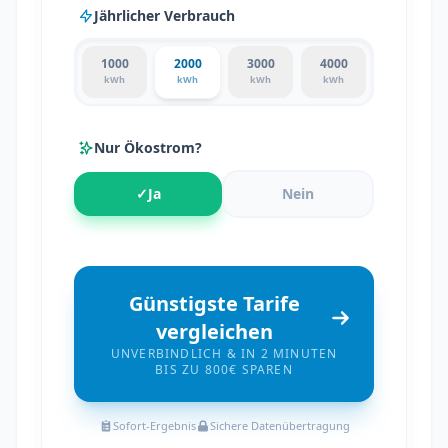
Jährlicher Verbrauch
1000
2000
3000
4000
kWh
kWh
kWh
kWh
Nur Ökostrom?
✓
Ja
Nein
Günstigste Tarife
vergleichen
UNVERBINDLICH & IN 2 MINUTEN
BIS ZU 800€ SPAREN
Sofort-Ergebnis
Sichere Datenübertragung