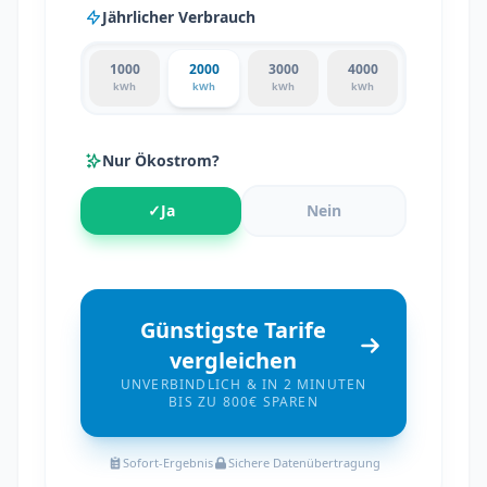
Jährlicher Verbrauch
1000
2000
3000
4000
kWh
kWh
kWh
kWh
Nur Ökostrom?
✓
Ja
Nein
Günstigste Tarife
vergleichen
UNVERBINDLICH & IN 2 MINUTEN
BIS ZU 800€ SPAREN
Sofort-Ergebnis
Sichere Datenübertragung