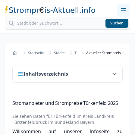
Suchen
Home
Strompreise in Städten
Stromkosten berechnen
Startseite
Städte
T
Aktueller Strompreis in Türk
Startseite
Inhaltsverzeichnis
Stromanbieter und Strompreise Türkenfeld
Stromanbieter und Strompreise Türkenfeld 2025
2025
Stromanbieter wechseln in Türkenfeld
Sie sehen Daten für
Türkenfeld
im Kreis
Landkreis
Fürstenfeldbruck
im Bundesland
Bayern
.
Strompreisvergleich Türkenfeld 2025
Willkommen auf unserer Infoseite zu