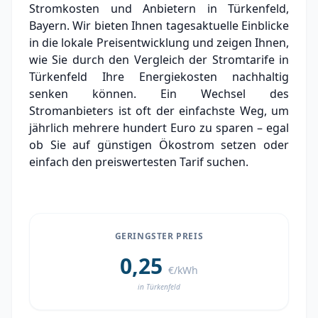
Stromkosten und Anbietern in Türkenfeld,
Grundversorger Türkenfeld
Bayern. Wir bieten Ihnen tagesaktuelle Einblicke
Experten-Analyse: Strommarkt in Türkenfeld
in die lokale Preisentwicklung und zeigen Ihnen,
wie Sie durch den Vergleich der Stromtarife in
Aktueller Strompreis in Türkenfeld
Türkenfeld Ihre Energiekosten nachhaltig
senken können. Ein Wechsel des
Stromanbieter in der Nähe von Türkenfeld
Stromanbieters ist oft der einfachste Weg, um
Ortsteile in Türkenfeld
jährlich mehrere hundert Euro zu sparen – egal
ob Sie auf günstigen Ökostrom setzen oder
einfach den preiswertesten Tarif suchen.
GERINGSTER PREIS
0,25
€/kWh
in Türkenfeld