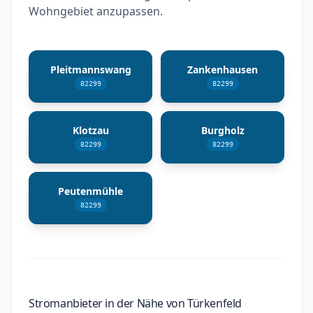
Wohngebiet anzupassen.
Pleitmannswang
Zankenhausen
82299
82299
Klotzau
Burgholz
82299
82299
Peutenmühle
82299
Stromanbieter in der Nähe von Türkenfeld