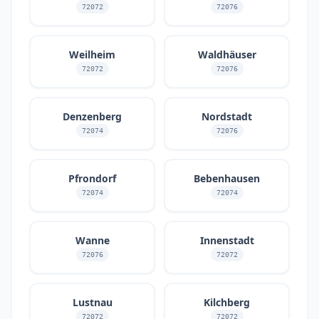
72072
72076
Weilheim
Waldhäuser
72072
72076
Denzenberg
Nordstadt
72074
72076
Pfrondorf
Bebenhausen
72074
72074
Wanne
Innenstadt
72076
72072
Lustnau
Kilchberg
72072
72072