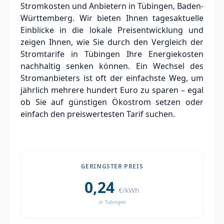
Stromkosten und Anbietern in Tübingen, Baden-
Grundversorger Tübingen
Württemberg. Wir bieten Ihnen tagesaktuelle
Experten-Analyse: Strommarkt in Tübingen
Einblicke in die lokale Preisentwicklung und
zeigen Ihnen, wie Sie durch den Vergleich der
Aktueller Strompreis in Tübingen
Stromtarife in Tübingen Ihre Energiekosten
nachhaltig senken können. Ein Wechsel des
Stromanbieter in der Nähe von Tübingen
Stromanbieters ist oft der einfachste Weg, um
Ortsteile in Tübingen
jährlich mehrere hundert Euro zu sparen – egal
ob Sie auf günstigen Ökostrom setzen oder
einfach den preiswertesten Tarif suchen.
GERINGSTER PREIS
0,24
€/kWh
in Tübingen