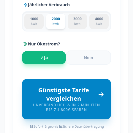
Jährlicher Verbrauch
1000
2000
3000
4000
kWh
kWh
kWh
kWh
Nur Ökostrom?
✓
Ja
Nein
Günstigste Tarife
vergleichen
UNVERBINDLICH & IN 2 MINUTEN
BIS ZU 800€ SPAREN
Sofort-Ergebnis
Sichere Datenübertragung