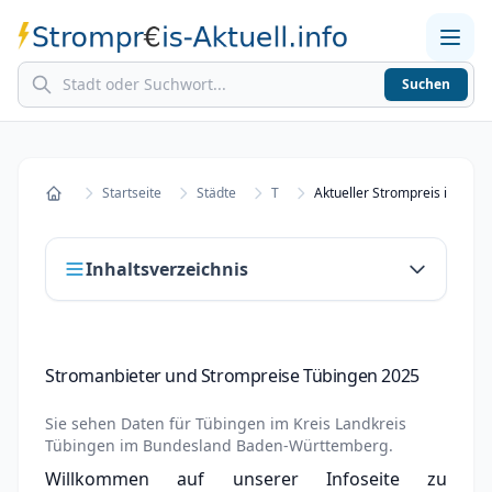
Suchen
Home
Strompreise in Städten
Stromkosten berechnen
Startseite
Städte
T
Aktueller Strompreis in Tübi
Startseite
Inhaltsverzeichnis
Stromanbieter und Strompreise Tübingen
Stromanbieter und Strompreise Tübingen 2025
2025
Stromanbieter wechseln in Tübingen
Sie sehen Daten für
Tübingen
im Kreis
Landkreis
Tübingen
im Bundesland
Baden-Württemberg
.
Strompreisvergleich Tübingen 2025
Willkommen auf unserer Infoseite zu