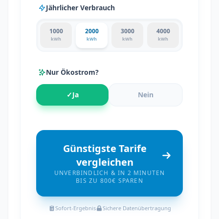
Jährlicher Verbrauch
1000
2000
3000
4000
kWh
kWh
kWh
kWh
Nur Ökostrom?
✓
Ja
Nein
Günstigste Tarife
vergleichen
UNVERBINDLICH & IN 2 MINUTEN
BIS ZU 800€ SPAREN
Sofort-Ergebnis
Sichere Datenübertragung