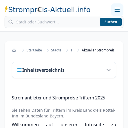
Suchen
Home
Strompreise in Städten
Stromkosten berechnen
Startseite
Städte
T
Aktueller Strompreis in Trifte
Startseite
Inhaltsverzeichnis
Stromanbieter und Strompreise Triftern 2025
Stromanbieter und Strompreise Triftern 2025
Stromanbieter wechseln in Triftern
Sie sehen Daten für
Triftern
im Kreis
Landkreis Rottal-
Strompreisvergleich Triftern 2025
Inn
im Bundesland
Bayern
.
Willkommen auf unserer Infoseite zu
Grundversorger Triftern