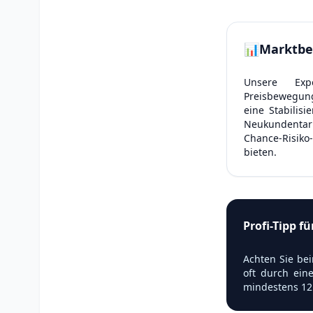
📊
Marktbe
Unsere Expe
Preisbewegung
eine Stabilis
Neukundentarif
Chance-Risiko-
bieten.
Profi-Tipp f
Achten Sie bei
oft durch ein
mindestens 12