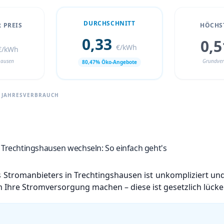
DURCHSCHNITT
 PREIS
HÖCHST
0,33
0,
€/kWh
€/kWh
hausen
Grundver
80,47% Öko-Angebote
H JAHRESVERBRAUCH
 Trechtingshausen wechseln: So einfach geht's
 Stromanbieters in Trechtingshausen ist unkompliziert und
 Ihre Stromversorgung machen – diese ist gesetzlich lücken