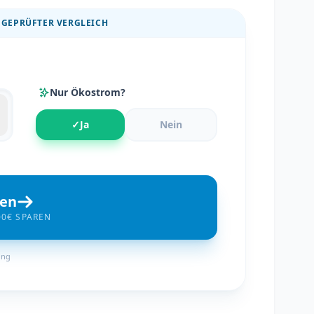
 GEPRÜFTER VERGLEICH
Nur Ökostrom?
✓
Ja
Nein
hen
00€ SPAREN
ung