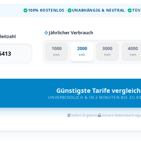
100% KOSTENLOS
|
UNABHÄNGIG & NEUTRAL
|
TÜV
Jährlicher Verbrauch
leitzahl
1000
2000
3000
4000
kWh
kWh
kWh
kWh
Günstigste Tarife vergleic
UNVERBINDLICH & IN 2 MINUTEN BIS ZU 8
Sofort-Ergebnis
Sichere Datenübertrag