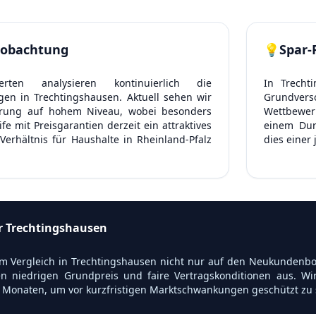
obachtung
💡
Spar-
rten analysieren kontinuierlich die
In Trecht
en in Trechtingshausen. Aktuell sehen wir
Grundve
ierung auf hohem Niveau, wobei besonders
Wettbewerb
e mit Preisgarantien derzeit ein attraktives
einem Dur
Verhältnis für Haushalte in Rheinland-Pfalz
dies einer
ür Trechtingshausen
m Vergleich in Trechtingshausen nicht nur auf den Neukundenbonu
en niedrigen Grundpreis und faire Vertragskonditionen aus. Wir
 Monaten, um vor kurzfristigen Marktschwankungen geschützt zu 