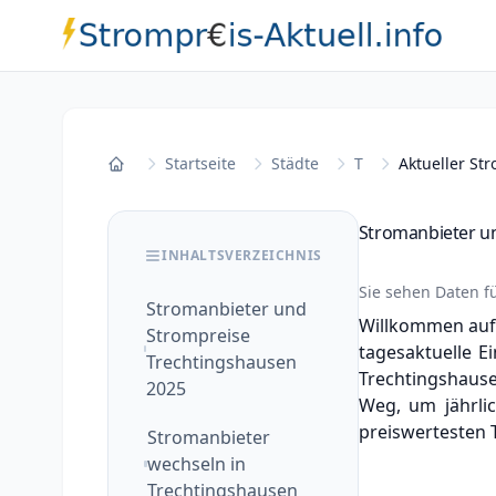
Startseite
Städte
T
Aktueller St
Startseite
Stromanbieter u
INHALTSVERZEICHNIS
Sie sehen Daten f
Stromanbieter und
Willkommen auf 
Strompreise
tagesaktuelle Ei
Trechtingshausen
Trechtingshause
2025
Weg, um jährli
preiswertesten T
Stromanbieter
wechseln in
Trechtingshausen