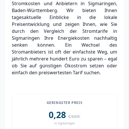
Stromkosten und Anbietern in Sigmaringen,
Grundversorger Sigmaringen
Baden-Württemberg. Wir bieten Ihnen
Experten-Analyse: Strommarkt in
tagesaktuelle Einblicke in die lokale
Sigmaringen
Preisentwicklung und zeigen Ihnen, wie Sie
durch den Vergleich der Stromtarife in
Aktueller Strompreis in Sigmaringen
Sigmaringen Ihre Energiekosten nachhaltig
Stromanbieter in der Nähe von Sigmaringen
senken können. Ein Wechsel des
Stromanbieters ist oft der einfachste Weg, um
Ortsteile in Sigmaringen
jährlich mehrere hundert Euro zu sparen – egal
ob Sie auf günstigen Ökostrom setzen oder
einfach den preiswertesten Tarif suchen.
GERINGSTER PREIS
0,28
€/kWh
in Sigmaringen