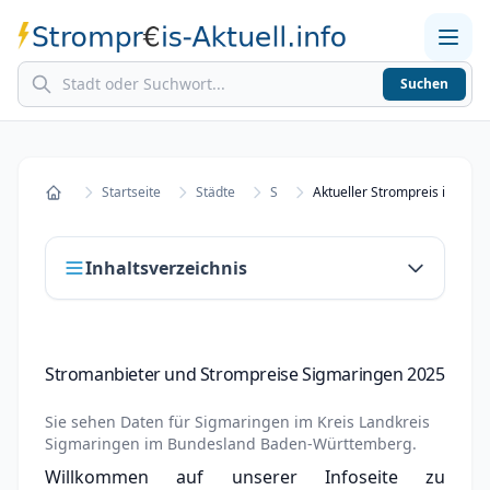
Suchen
Home
Strompreise in Städten
Stromkosten berechnen
Startseite
Städte
S
Startseite
Inhaltsverzeichnis
Stromanbieter und Strompreise Sigmaringen
Stromanbieter und Strompreise Sigmaringen 2025
2025
Stromanbieter wechseln in Sigmaringen
Sie sehen Daten für
Sigmaringen
im Kreis
Landkreis
Sigmaringen
im Bundesland
Baden-Württemberg
.
Strompreisvergleich Sigmaringen 2025
Willkommen auf unserer Infoseite zu