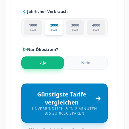
Jährlicher Verbrauch
1000
2000
3000
4000
kWh
kWh
kWh
kWh
Nur Ökostrom?
✓
Ja
Nein
Günstigste Tarife
vergleichen
UNVERBINDLICH & IN 2 MINUTEN
BIS ZU 800€ SPAREN