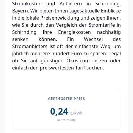
Stromkosten und Anbietern in Schirnding,
Grundversorger Schirnding
Bayern. Wir bieten Ihnen tagesaktuelle Einblicke
Experten-Analyse: Strommarkt in Schirnding
in die lokale Preisentwicklung und zeigen Ihnen,
wie Sie durch den Vergleich der Stromtarife in
Aktueller Strompreis in Schirnding
Schirnding Ihre Energiekosten nachhaltig
senken können. Ein Wechsel des
Stromanbieter in der Nähe von Schirnding
Stromanbieters ist oft der einfachste Weg, um
Ortsteile in Schirnding
jährlich mehrere hundert Euro zu sparen – egal
ob Sie auf günstigen Ökostrom setzen oder
einfach den preiswertesten Tarif suchen.
GERINGSTER PREIS
0,24
€/kWh
in Schirnding