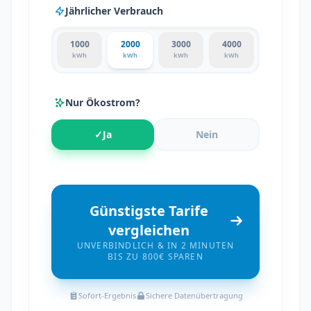
Jährlicher Verbrauch
1000
2000
3000
4000
kWh
kWh
kWh
kWh
Nur Ökostrom?
✓
Ja
Nein
Günstigste Tarife
vergleichen
UNVERBINDLICH & IN 2 MINUTEN
BIS ZU 800€ SPAREN
Sofort-Ergebnis
Sichere Datenübertragung