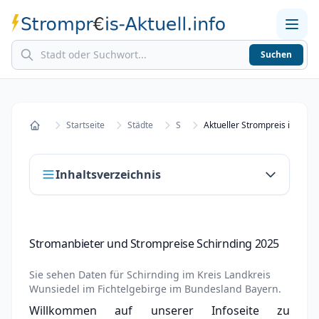
Suchen
Home
Strompreise in Städten
Stromkosten berechnen
Startseite
Städte
S
Aktueller Strompreis in Schi
Startseite
Inhaltsverzeichnis
Stromanbieter und Strompreise Schirnding
Stromanbieter und Strompreise Schirnding 2025
2025
Stromanbieter wechseln in Schirnding
Sie sehen Daten für
Schirnding
im Kreis
Landkreis
Wunsiedel im Fichtelgebirge
im Bundesland
Bayern
.
Strompreisvergleich Schirnding 2025
Willkommen auf unserer Infoseite zu