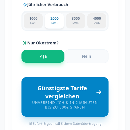
Jährlicher Verbrauch
1000
2000
3000
4000
kWh
kWh
kWh
kWh
Nur Ökostrom?
✓
Ja
Nein
Günstigste Tarife
vergleichen
UNVERBINDLICH & IN 2 MINUTEN
BIS ZU 800€ SPAREN
Sofort-Ergebnis
Sichere Datenübertragung