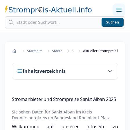
Suchen
Home
Strompreise in Städten
Stromkosten berechnen
Startseite
Städte
S
Aktueller Strompreis in Sank
Startseite
Inhaltsverzeichnis
Stromanbieter und Strompreise Sankt Alban
Stromanbieter und Strompreise Sankt Alban 2025
2025
Stromanbieter wechseln in Sankt Alban
Sie sehen Daten für
Sankt Alban
im Kreis
Donnersbergkreis
im Bundesland
Rheinland-Pfalz
.
Strompreisvergleich Sankt Alban 2025
Willkommen auf unserer Infoseite zu