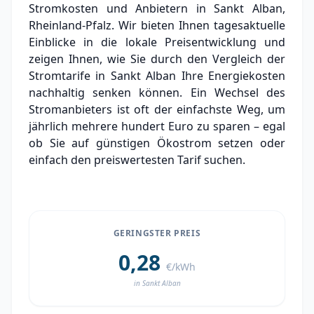
Stromkosten und Anbietern in Sankt Alban,
Grundversorger Sankt Alban
Rheinland-Pfalz. Wir bieten Ihnen tagesaktuelle
Experten-Analyse: Strommarkt in Sankt Alban
Einblicke in die lokale Preisentwicklung und
zeigen Ihnen, wie Sie durch den Vergleich der
Aktueller Strompreis in Sankt Alban
Stromtarife in Sankt Alban Ihre Energiekosten
nachhaltig senken können. Ein Wechsel des
Stromanbieter in der Nähe von Sankt Alban
Stromanbieters ist oft der einfachste Weg, um
jährlich mehrere hundert Euro zu sparen – egal
ob Sie auf günstigen Ökostrom setzen oder
einfach den preiswertesten Tarif suchen.
GERINGSTER PREIS
0,28
€/kWh
in Sankt Alban