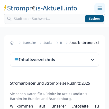
Suchen
Home
Strompreise in Städten
Stromkosten berechnen
Startseite
Städte
R
Aktueller Strompreis in Rüdni
Startseite
Inhaltsverzeichnis
Stromanbieter und Strompreise Rüdnitz 2025
Stromanbieter und Strompreise Rüdnitz 2025
Stromanbieter wechseln in Rüdnitz
Sie sehen Daten für
Rüdnitz
im Kreis
Landkreis
Strompreisvergleich Rüdnitz 2025
Barnim
im Bundesland
Brandenburg
.
Willkommen auf unserer Infoseite zu
Grundversorger Rüdnitz