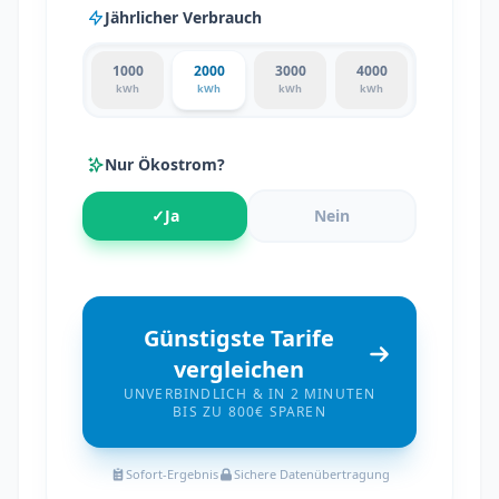
Jährlicher Verbrauch
1000
2000
3000
4000
kWh
kWh
kWh
kWh
Nur Ökostrom?
✓
Ja
Nein
Günstigste Tarife
vergleichen
UNVERBINDLICH & IN 2 MINUTEN
BIS ZU 800€ SPAREN
Sofort-Ergebnis
Sichere Datenübertragung