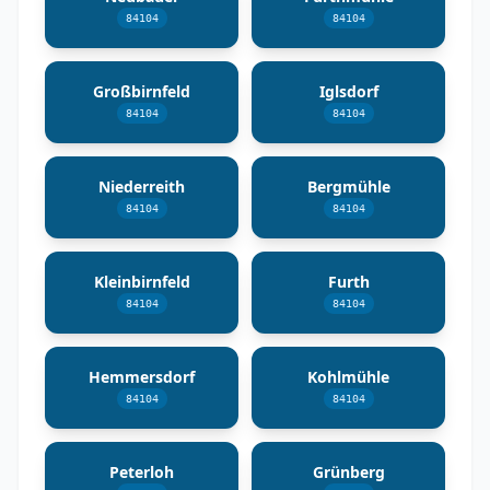
84104
84104
Großbirnfeld
Iglsdorf
84104
84104
Niederreith
Bergmühle
84104
84104
Kleinbirnfeld
Furth
84104
84104
Hemmersdorf
Kohlmühle
84104
84104
Peterloh
Grünberg