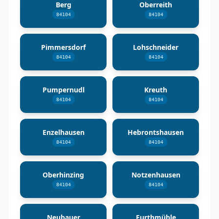
Berg
Oberreith
84104
84104
Pimmersdorf
Lohschneider
84104
84104
Pumpernudl
Kreuth
84104
84104
Enzelhausen
Hebrontshausen
84104
84104
Oberhinzing
Notzenhausen
84104
84104
Neubauer
Furthmühle