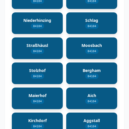
84104
84104
Niederhinzing
Schlag
84104
84104
Straßhäusl
Moosbach
84104
84104
Stolzhof
Bergham
84104
84104
Maierhof
Aich
84104
84104
Kirchdorf
Aggstall
84104
84104