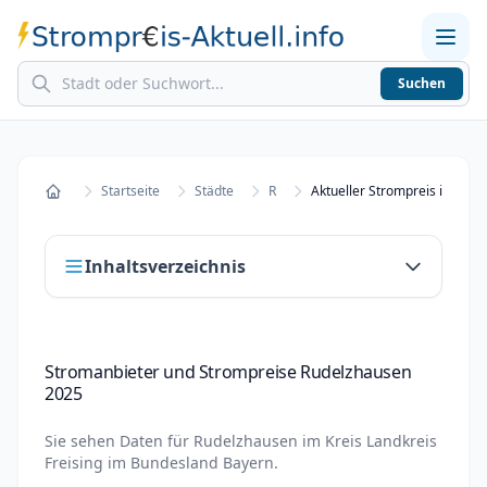
Suchen
Home
Strompreise in Städten
Stromkosten berechnen
Startseite
Städte
R
Startseite
Inhaltsverzeichnis
Stromanbieter und Strompreise
Stromanbieter und Strompreise Rudelzhausen
Rudelzhausen 2025
2025
Stromanbieter wechseln in Rudelzhausen
Sie sehen Daten für
Rudelzhausen
im Kreis
Landkreis
Strompreisvergleich Rudelzhausen 2025
Freising
im Bundesland
Bayern
.