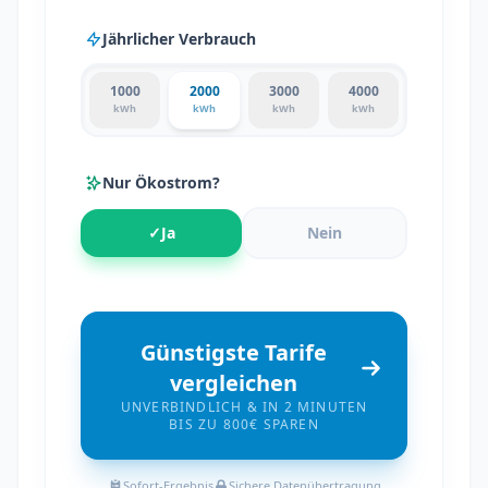
Jährlicher Verbrauch
1000
2000
3000
4000
kWh
kWh
kWh
kWh
Nur Ökostrom?
✓
Ja
Nein
Günstigste Tarife
vergleichen
UNVERBINDLICH & IN 2 MINUTEN
BIS ZU 800€ SPAREN
Sofort-Ergebnis
Sichere Datenübertragung