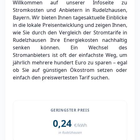
Willkommen auf unserer Infoseite zu
Grundversorger Rudelzhausen
Stromkosten und Anbietern in Rudelzhausen,
Experten-Analyse: Strommarkt in
Bayern. Wir bieten Ihnen tagesaktuelle Einblicke
Rudelzhausen
in die lokale Preisentwicklung und zeigen Ihnen,
wie Sie durch den Vergleich der Stromtarife in
Aktueller Strompreis in Rudelzhausen
Rudelzhausen Ihre Energiekosten nachhaltig
senken können. Ein Wechsel des
Stromanbieter in der Nähe von Rudelzhausen
Stromanbieters ist oft der einfachste Weg, um
Ortsteile in Rudelzhausen
jährlich mehrere hundert Euro zu sparen – egal
ob Sie auf günstigen Ökostrom setzen oder
einfach den preiswertesten Tarif suchen.
GERINGSTER PREIS
0,24
€/kWh
in Rudelzhausen