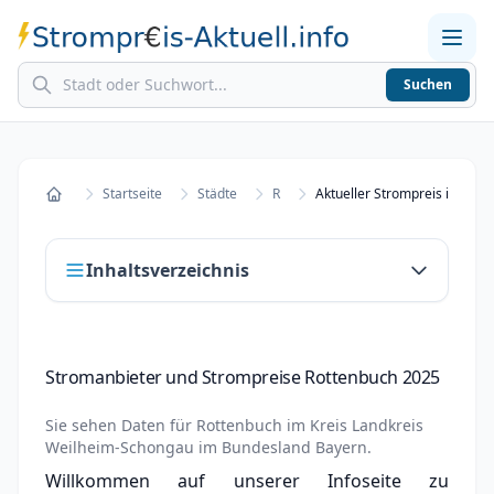
Suchen
Home
Strompreise in Städten
Stromkosten berechnen
Startseite
Städte
R
Aktueller Strompreis in Rott
Startseite
Inhaltsverzeichnis
Stromanbieter und Strompreise Rottenbuch
Stromanbieter und Strompreise Rottenbuch 2025
2025
Stromanbieter wechseln in Rottenbuch
Sie sehen Daten für
Rottenbuch
im Kreis
Landkreis
Weilheim-Schongau
im Bundesland
Bayern
.
Strompreisvergleich Rottenbuch 2025
Willkommen auf unserer Infoseite zu