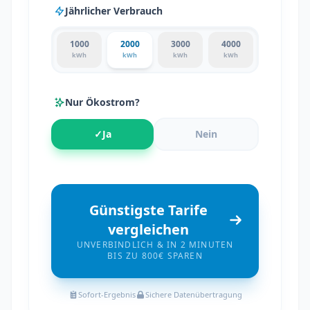
Jährlicher Verbrauch
1000
2000
3000
4000
kWh
kWh
kWh
kWh
Nur Ökostrom?
✓
Ja
Nein
Günstigste Tarife
vergleichen
UNVERBINDLICH & IN 2 MINUTEN
BIS ZU 800€ SPAREN
Sofort-Ergebnis
Sichere Datenübertragung