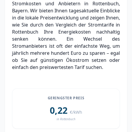
Stromkosten und Anbietern in Rottenbuch,
Grundversorger Rottenbuch
Bayern. Wir bieten Ihnen tagesaktuelle Einblicke
Experten-Analyse: Strommarkt in Rottenbuch
in die lokale Preisentwicklung und zeigen Ihnen,
wie Sie durch den Vergleich der Stromtarife in
Aktueller Strompreis in Rottenbuch
Rottenbuch Ihre Energiekosten nachhaltig
senken können. Ein Wechsel des
Stromanbieter in der Nähe von Rottenbuch
Stromanbieters ist oft der einfachste Weg, um
Ortsteile in Rottenbuch
jährlich mehrere hundert Euro zu sparen – egal
ob Sie auf günstigen Ökostrom setzen oder
einfach den preiswertesten Tarif suchen.
GERINGSTER PREIS
0,22
€/kWh
in Rottenbuch