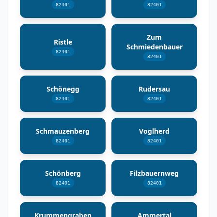
82401
82401
Zum
Ristle
Schmiedenbauer
82401
82401
Schönegg
Rudersau
82401
82401
Schmauzenberg
Voglherd
82401
82401
Schönberg
Filzbauernweg
82401
82401
Krummengraben
Ammertal