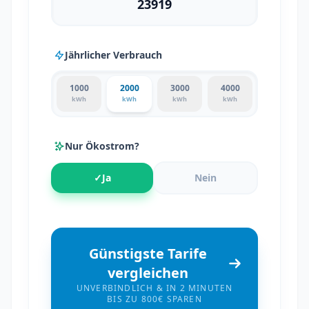
Jährlicher Verbrauch
1000
2000
3000
4000
kWh
kWh
kWh
kWh
Nur Ökostrom?
✓
Ja
Nein
Günstigste Tarife
vergleichen
UNVERBINDLICH & IN 2 MINUTEN
BIS ZU 800€ SPAREN