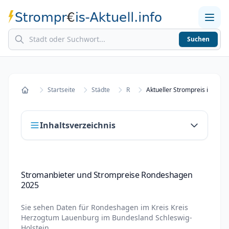
Suchen
Home
Strompreise in Städten
Stromkosten berechnen
Startseite
Städte
R
Startseite
Inhaltsverzeichnis
Stromanbieter und Strompreise
Stromanbieter und Strompreise Rondeshagen
Rondeshagen 2025
2025
Stromanbieter wechseln in Rondeshagen
Sie sehen Daten für
Rondeshagen
im Kreis
Kreis
Strompreisvergleich Rondeshagen 2025
Herzogtum Lauenburg
im Bundesland
Schleswig-
Holstein
.