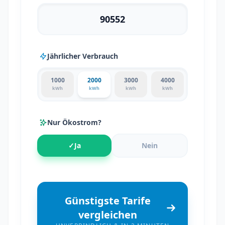
Jährlicher Verbrauch
1000
2000
3000
4000
kWh
kWh
kWh
kWh
Nur Ökostrom?
✓
Ja
Nein
Günstigste Tarife
vergleichen