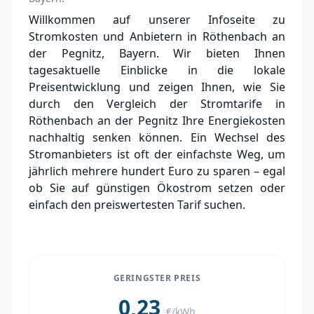
Pegnitz 2025
Willkommen auf unserer Infoseite zu
Stromkosten und Anbietern in Röthenbach an
Grundversorger Röthenbach an der Pegnitz
der Pegnitz, Bayern. Wir bieten Ihnen
Experten-Analyse: Strommarkt in Röthenbach
tagesaktuelle Einblicke in die lokale
an der Pegnitz
Preisentwicklung und zeigen Ihnen, wie Sie
durch den Vergleich der Stromtarife in
Aktueller Strompreis in Röthenbach an der
Röthenbach an der Pegnitz Ihre Energiekosten
Pegnitz
nachhaltig senken können. Ein Wechsel des
Stromanbieter in der Nähe von Röthenbach
Stromanbieters ist oft der einfachste Weg, um
an der Pegnitz
jährlich mehrere hundert Euro zu sparen – egal
ob Sie auf günstigen Ökostrom setzen oder
einfach den preiswertesten Tarif suchen.
GERINGSTER PREIS
0,23
€/kWh