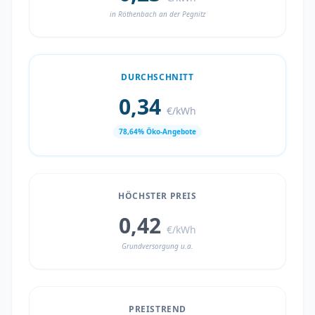
in Röthenbach an der Pegnitz
DURCHSCHNITT
0,34
€/kWh
78,64% Öko-Angebote
HÖCHSTER PREIS
0,42
€/kWh
Grundversorgung u.a.
PREISTREND