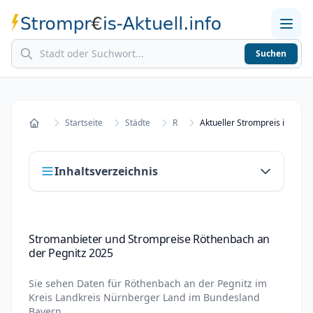
Suchen
Home
Strompreise in Städten
Stromkosten berechnen
Startseite
Städte
R
Startseite
Inhaltsverzeichnis
Stromanbieter und Strompreise Röthenbach
Stromanbieter und Strompreise Röthenbach an
an der Pegnitz 2025
der Pegnitz 2025
Stromanbieter wechseln in Röthenbach an
der Pegnitz
Sie sehen Daten für
Röthenbach an der Pegnitz
im
Kreis
Landkreis Nürnberger Land
im Bundesland
Strompreisvergleich Röthenbach an der
Bayern
.