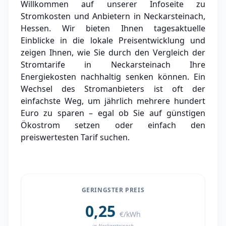
Willkommen auf unserer Infoseite zu
Grundversorger Neckarsteinach
Stromkosten und Anbietern in Neckarsteinach,
Experten-Analyse: Strommarkt in
Hessen. Wir bieten Ihnen tagesaktuelle
Neckarsteinach
Einblicke in die lokale Preisentwicklung und
zeigen Ihnen, wie Sie durch den Vergleich der
Aktueller Strompreis in Neckarsteinach
Stromtarife in Neckarsteinach Ihre
Energiekosten nachhaltig senken können. Ein
Stromanbieter in der Nähe von
Neckarsteinach
Wechsel des Stromanbieters ist oft der
einfachste Weg, um jährlich mehrere hundert
Ortsteile in Neckarsteinach
Euro zu sparen – egal ob Sie auf günstigen
Ökostrom setzen oder einfach den
preiswertesten Tarif suchen.
GERINGSTER PREIS
0,25
€/kWh