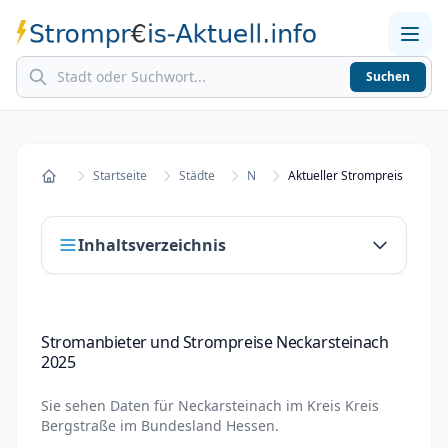
Suchen
Home
Strompreise in Städten
Stromkosten berechnen
Startseite
Städte
N
Startseite
Inhaltsverzeichnis
Stromanbieter und Strompreise
Stromanbieter und Strompreise Neckarsteinach
Neckarsteinach 2025
2025
Stromanbieter wechseln in Neckarsteinach
Sie sehen Daten für
Neckarsteinach
im Kreis
Kreis
Strompreisvergleich Neckarsteinach 2025
Bergstraße
im Bundesland
Hessen
.