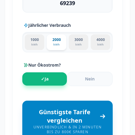
Jährlicher Verbrauch
1000
2000
3000
4000
kWh
kWh
kWh
kWh
Nur Ökostrom?
✓
Ja
Nein
Günstigste Tarife
vergleichen
UNVERBINDLICH & IN 2 MINUTEN
BIS ZU 800€ SPAREN