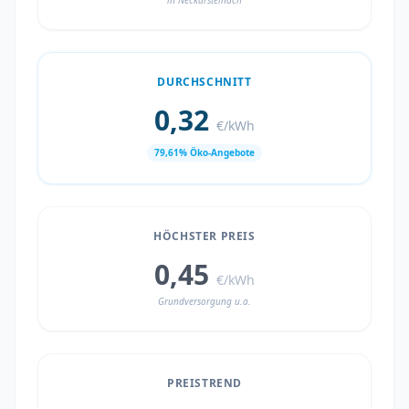
in Neckarsteinach
DURCHSCHNITT
0,32
€/kWh
79,61% Öko-Angebote
HÖCHSTER PREIS
0,45
€/kWh
Grundversorgung u.a.
PREISTREND