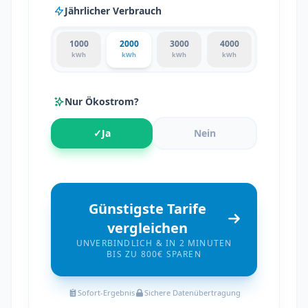
Jährlicher Verbrauch
1000
2000
3000
4000
kWh
kWh
kWh
kWh
Nur Ökostrom?
✓
Ja
Nein
Günstigste Tarife
vergleichen
UNVERBINDLICH & IN 2 MINUTEN
BIS ZU 800€ SPAREN
Sofort-Ergebnis
Sichere Datenübertragung