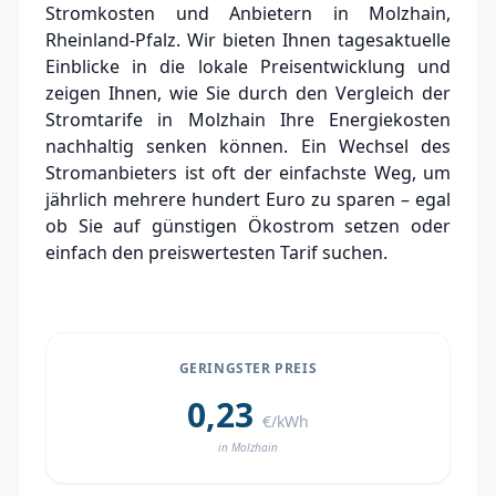
Stromkosten und Anbietern in Molzhain,
Grundversorger Molzhain
Rheinland-Pfalz. Wir bieten Ihnen tagesaktuelle
Experten-Analyse: Strommarkt in Molzhain
Einblicke in die lokale Preisentwicklung und
zeigen Ihnen, wie Sie durch den Vergleich der
Aktueller Strompreis in Molzhain
Stromtarife in Molzhain Ihre Energiekosten
nachhaltig senken können. Ein Wechsel des
Stromanbieter in der Nähe von Molzhain
Stromanbieters ist oft der einfachste Weg, um
jährlich mehrere hundert Euro zu sparen – egal
ob Sie auf günstigen Ökostrom setzen oder
einfach den preiswertesten Tarif suchen.
GERINGSTER PREIS
0,23
€/kWh
in Molzhain