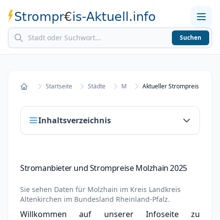
Suchen
Home
Strompreise in Städten
Stromkosten berechnen
Startseite
Städte
M
Aktueller Strompreis in Mol
Startseite
Inhaltsverzeichnis
Stromanbieter und Strompreise Molzhain
Stromanbieter und Strompreise Molzhain 2025
2025
Stromanbieter wechseln in Molzhain
Sie sehen Daten für
Molzhain
im Kreis
Landkreis
Altenkirchen
im Bundesland
Rheinland-Pfalz
.
Strompreisvergleich Molzhain 2025
Willkommen auf unserer Infoseite zu