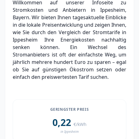
Willkommen auf unserer Infoseite zu
Grundversorger Ippesheim
Stromkosten und Anbietern in Ippesheim,
Experten-Analyse: Strommarkt in Ippesheim
Bayern. Wir bieten Ihnen tagesaktuelle Einblicke
in die lokale Preisentwicklung und zeigen Ihnen,
Aktueller Strompreis in Ippesheim
wie Sie durch den Vergleich der Stromtarife in
Ippesheim Ihre Energiekosten nachhaltig
Stromanbieter in der Nähe von Ippesheim
senken können. Ein Wechsel des
Stromanbieters ist oft der einfachste Weg, um
jährlich mehrere hundert Euro zu sparen – egal
ob Sie auf günstigen Ökostrom setzen oder
einfach den preiswertesten Tarif suchen.
GERINGSTER PREIS
0,22
€/kWh
in Ippesheim