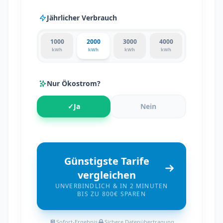
Jährlicher Verbrauch
1000
2000
3000
4000
kWh
kWh
kWh
kWh
Nur Ökostrom?
✓
Ja
Nein
Günstigste Tarife
vergleichen
UNVERBINDLICH & IN 2 MINUTEN
BIS ZU 800€ SPAREN
Sofort-Ergebnis
Sichere Datenübertragung