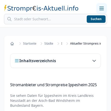
Suchen
Home
Strompreise in Städten
Stromkosten berechnen
Startseite
Städte
I
Aktueller Strompreis in Ippe
Startseite
Inhaltsverzeichnis
Stromanbieter und Strompreise Ippesheim
Stromanbieter und Strompreise Ippesheim 2025
2025
Stromanbieter wechseln in Ippesheim
Sie sehen Daten für
Ippesheim
im Kreis
Landkreis
Neustadt an der Aisch-Bad Windsheim
im
Strompreisvergleich Ippesheim 2025
Bundesland
Bayern
.