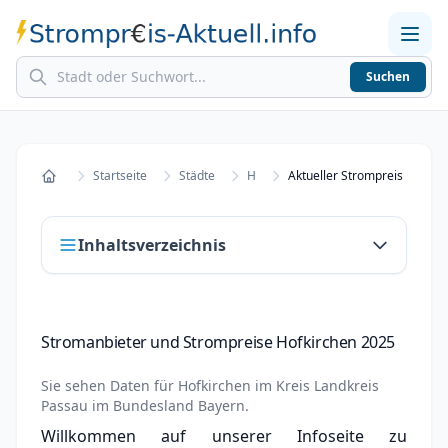
Suchen
Home
Strompreise in Städten
Stromkosten berechnen
Startseite
Städte
H
Aktueller Strompreis in Hofk
Startseite
Inhaltsverzeichnis
Stromanbieter und Strompreise Hofkirchen
Stromanbieter und Strompreise Hofkirchen 2025
2025
Stromanbieter wechseln in Hofkirchen
Sie sehen Daten für
Hofkirchen
im Kreis
Landkreis
Passau
im Bundesland
Bayern
.
Strompreisvergleich Hofkirchen 2025
Willkommen auf unserer Infoseite zu