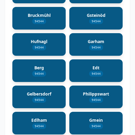
Bruckmühl
Gsteinöd
94544
94544
Hufnagl
Garham
94544
94544
Berg
Edt
94544
94544
Gelbersdorf
Philippswart
94544
94544
Edlham
Gmein
94544
94544