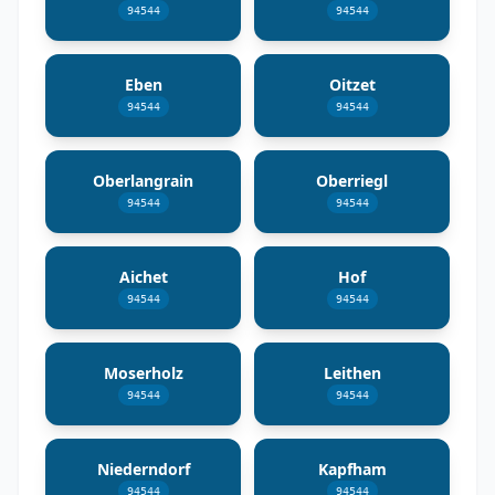
94544
94544
Eben
Oitzet
94544
94544
Oberlangrain
Oberriegl
94544
94544
Aichet
Hof
94544
94544
Moserholz
Leithen
94544
94544
Niederndorf
Kapfham
94544
94544