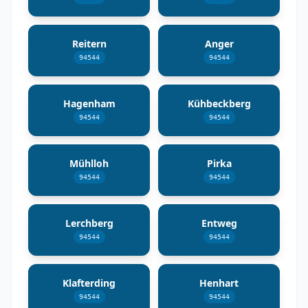
Reitern
Anger
94544
94544
Hagenham
Kühbeckberg
94544
94544
Mühlloh
Pirka
94544
94544
Lerchberg
Entweg
94544
94544
Klafterding
Henhart
94544
94544