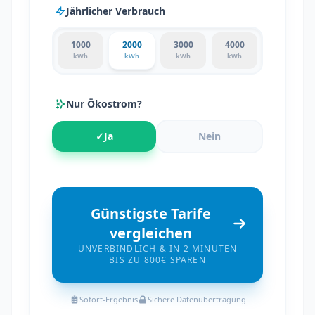
Jährlicher Verbrauch
1000
2000
3000
4000
kWh
kWh
kWh
kWh
Nur Ökostrom?
✓
Ja
Nein
Günstigste Tarife
vergleichen
UNVERBINDLICH & IN 2 MINUTEN
BIS ZU 800€ SPAREN
Sofort-Ergebnis
Sichere Datenübertragung