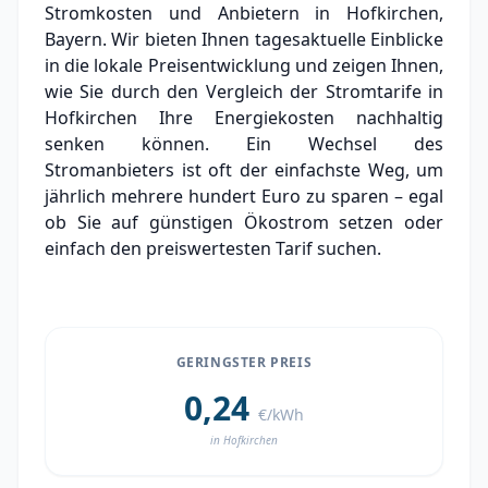
Stromkosten und Anbietern in Hofkirchen,
Grundversorger Hofkirchen
Bayern. Wir bieten Ihnen tagesaktuelle Einblicke
Experten-Analyse: Strommarkt in Hofkirchen
in die lokale Preisentwicklung und zeigen Ihnen,
wie Sie durch den Vergleich der Stromtarife in
Aktueller Strompreis in Hofkirchen
Hofkirchen Ihre Energiekosten nachhaltig
senken können. Ein Wechsel des
Stromanbieter in der Nähe von Hofkirchen
Stromanbieters ist oft der einfachste Weg, um
Ortsteile in Hofkirchen
jährlich mehrere hundert Euro zu sparen – egal
ob Sie auf günstigen Ökostrom setzen oder
einfach den preiswertesten Tarif suchen.
GERINGSTER PREIS
0,24
€/kWh
in Hofkirchen