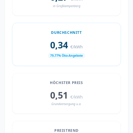
in Großkampenberg
DURCHSCHNITT
0,34
€/kWh
79,77% Öko-Angebote
HÖCHSTER PREIS
0,51
€/kWh
Grundversorgung u.a.
PREISTREND