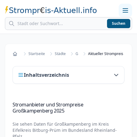
Suchen
Home
Strompreise in Städten
Stromkosten berechnen
Startseite
Städte
G
Startseite
Inhaltsverzeichnis
Stromanbieter und Strompreise
Stromanbieter und Strompreise
Großkampenberg 2025
Großkampenberg 2025
Stromanbieter wechseln in Großkampenberg
Sie sehen Daten für
Großkampenberg
im Kreis
Strompreisvergleich Großkampenberg 2025
Eifelkreis Bitburg-Prüm
im Bundesland
Rheinland-
Pfalz
.