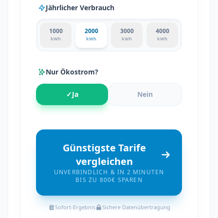
Jährlicher Verbrauch
1000
2000
3000
4000
kWh
kWh
kWh
kWh
Nur Ökostrom?
✓
Ja
Nein
Günstigste Tarife
vergleichen
UNVERBINDLICH & IN 2 MINUTEN
BIS ZU 800€ SPAREN
Sofort-Ergebnis
Sichere Datenübertragung