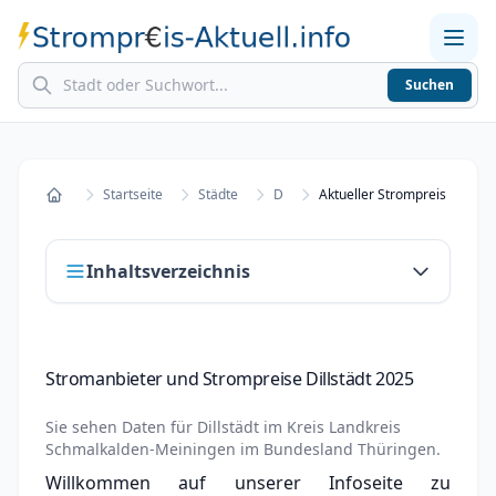
Suchen
Home
Strompreise in Städten
Stromkosten berechnen
Startseite
Städte
D
Aktueller Strompreis in Dills
Startseite
Inhaltsverzeichnis
Stromanbieter und Strompreise Dillstädt 2025
Stromanbieter und Strompreise Dillstädt 2025
Stromanbieter wechseln in Dillstädt
Sie sehen Daten für
Dillstädt
im Kreis
Landkreis
Strompreisvergleich Dillstädt 2025
Schmalkalden-Meiningen
im Bundesland
Thüringen
.
Willkommen auf unserer Infoseite zu
Grundversorger Dillstädt