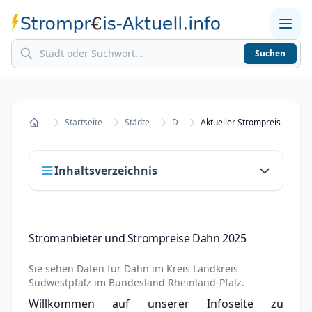
Suchen
Home
Strompreise in Städten
Stromkosten berechnen
Startseite
Städte
D
Aktueller Strompreis in Dah
Startseite
Inhaltsverzeichnis
Stromanbieter und Strompreise Dahn 2025
Stromanbieter und Strompreise Dahn 2025
Stromanbieter wechseln in Dahn
Sie sehen Daten für
Dahn
im Kreis
Landkreis
Strompreisvergleich Dahn 2025
Südwestpfalz
im Bundesland
Rheinland-Pfalz
.
Willkommen auf unserer Infoseite zu
Grundversorger Dahn