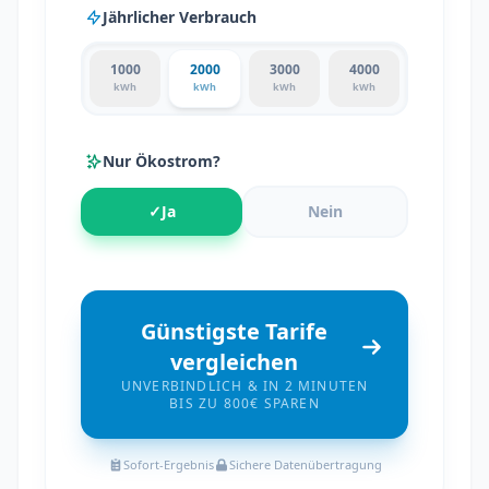
Jährlicher Verbrauch
1000
2000
3000
4000
kWh
kWh
kWh
kWh
Nur Ökostrom?
✓
Ja
Nein
Günstigste Tarife
vergleichen
UNVERBINDLICH & IN 2 MINUTEN
BIS ZU 800€ SPAREN
Sofort-Ergebnis
Sichere Datenübertragung