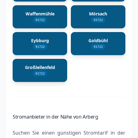
Waffenmühle
Mörsach
91722
91722
Eybburg
Goldbühl
91722
91722
Großlellenfeld
91722
Stromanbieter in der Nähe von Arberg
Suchen Sie einen günstigen Stromtarif in der