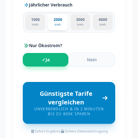
Jährlicher Verbrauch
1000
2000
3000
4000
kWh
kWh
kWh
kWh
Nur Ökostrom?
✓
Ja
Nein
Günstigste Tarife
vergleichen
UNVERBINDLICH & IN 2 MINUTEN
BIS ZU 800€ SPAREN
Sofort-Ergebnis
Sichere Datenübertragung