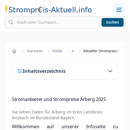
Suchen
Home
Strompreise in Städten
Stromkosten berechnen
Startseite
Städte
A
Aktueller Strompreis in Arbe
Startseite
Inhaltsverzeichnis
Stromanbieter und Strompreise Arberg 2025
Stromanbieter und Strompreise Arberg 2025
Stromanbieter wechseln in Arberg
Sie sehen Daten für
Arberg
im Kreis
Landkreis
Strompreisvergleich Arberg 2025
Ansbach
im Bundesland
Bayern
.
Willkommen auf unserer Infoseite zu
Grundversorger Arberg