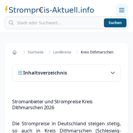
Suchen
Home
Strompreise in Städten
Stromkosten berechnen
Startseite
Landkreise
Kreis Dithmarschen
Startseite
Inhaltsverzeichnis
Stromanbieter und Strompreise Kreis
Stromanbieter und Strompreise Kreis
Dithmarschen
Dithmarschen 2026
Strompreisvergleich Kreis Dithmarschen
Die Strompreise in Deutschland steigen stetig,
Städte in Kreis Dithmarschen
so auch in Kreis Dithmarschen (Schleswig-