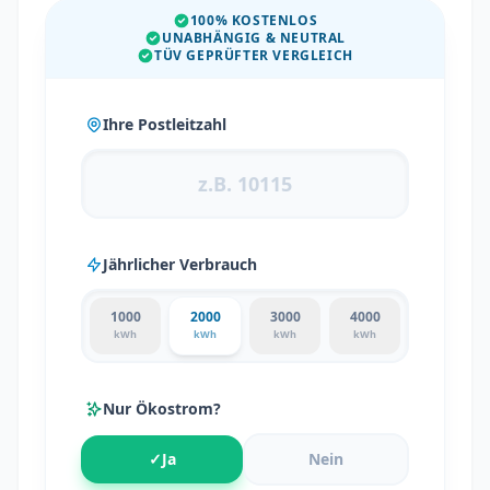
100% KOSTENLOS
UNABHÄNGIG & NEUTRAL
TÜV GEPRÜFTER VERGLEICH
Ihre Postleitzahl
Jährlicher Verbrauch
1000
2000
3000
4000
kWh
kWh
kWh
kWh
Nur Ökostrom?
✓
Ja
Nein